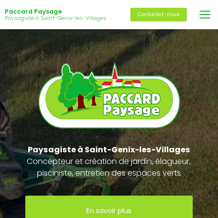
Aller
Paccard Paysage
au
Contactez-nous
Paysagiste à Saint-Genix-les-Villages
contenu
principal
Paysagiste
à Saint-Genix-les-Villages
Concepteur et création de jardin, élagueur,
pisciniste, entretien des espaces verts
En savoir plus