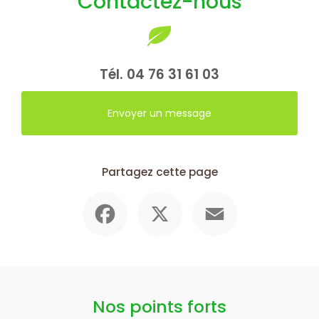
Contactez-nous
stabilisateurs de gravier aux Abrets
|
Bureau d'étude paysagiste la
tour du pin
Tél.
04 76 31 61 03
Envoyer un message
Partagez cette page
Facebook
X
Email
Nos points forts