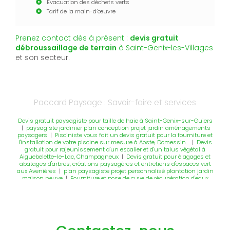
Évacuation des déchets verts
Tarif de la main-d’œuvre
Prenez contact dès à présent :
devis gratuit
débroussaillage de terrain
à Saint-Genix-les-Villages
et son secteur.
Paccard Paysage : Savoir-faire et services
Devis gratuit paysagiste pour taille de haie à Saint-Genix-sur-Guiers
|
paysagiste jardinier plan conception projet jardin aménagements
paysagers
|
Pisciniste vous fait un devis gratuit pour la fourniture et
l'installation de votre piscine sur mesure à Aoste, Domessin...
|
Devis
gratuit pour rajeunissement d'un escalier et d'un talus végétal à
Aiguebelette-le-Lac, Champagneux
|
Devis gratuit pour élagages et
abatages d'arbres, créations paysagères et entretiens d'espaces vert
aux Avenières
|
plan paysagiste projet personnalisé plantation jardin
maison neuve
|
Fourniture et pose de cuve de récupération d'eaux
pluviales avec raccordement avec tuyaux PVC à Domessin
|
Conception paysagère Saint Genix Les Villages
|
Devis gratuit pour la
création d'une terrasse en béton désactivé et muret en pierres
reconstituées à Grésin, Romagnieu
|
Jardinier pour la tonte, entretien,
débroussaillage, désherbage, moto binage potager, jardin, parc, massif
à Pont de Beauvoisin
|
Pose cloture paysagiste terrain neuf à Saint
Genix sur Guiers 38 73
|
Devis gratuit pour rénovation d'une cour en