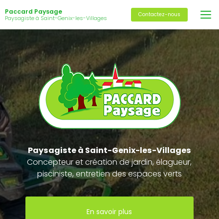
Aller
Paccard Paysage
au
Contactez-nous
Paysagiste à Saint-Genix-les-Villages
contenu
principal
Paysagiste
à Saint-Genix-les-Villages
Concepteur et création de jardin, élagueur,
pisciniste, entretien des espaces verts
En savoir plus