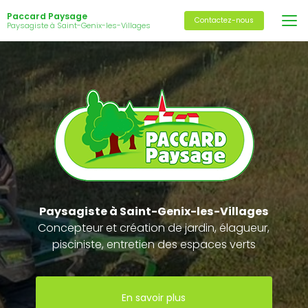
Aller
Paccard Paysage
au
Contactez-nous
Paysagiste à Saint-Genix-les-Villages
contenu
principal
Paysagiste
à Saint-Genix-les-Villages
Concepteur et création de jardin, élagueur,
pisciniste, entretien des espaces verts
En savoir plus