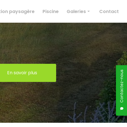
ion paysagère
Piscine
Galeries
Contact
Élagage
Création paysagère
Entretien des espaces verts
Conception paysagère
Piscine
En savoir plus
Contactez-nous