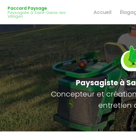
Navigation principale
Aller
Paccard Paysage
au
Accueil
Élaga
Paysagiste à Saint-Genix-les-
contenu
Villages
principal
Paysagiste
à Sa
Concepteur et création 
entretien 