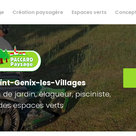
ge
Création paysagère
Espaces verts
Concept
int-Genix-les-Villages
de jardin, élagueur, pisciniste,
des espaces verts