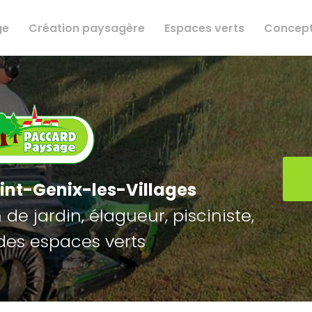
ge
Création paysagère
Espaces verts
Concept
int-Genix-les-Villages
de jardin, élagueur, pisciniste,
des espaces verts