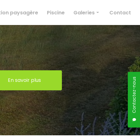
ion paysagère
Piscine
Galeries
Contact
Élagage
Création paysagère
Entretien des espaces verts
Conception paysagère
Piscine
En savoir plus
Contactez-nous