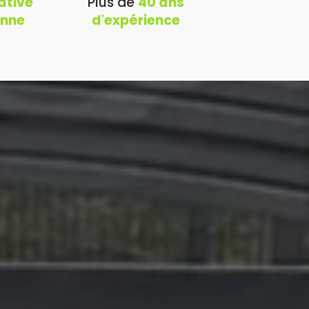
ative
Plus de
40 ans
onne
d'expérience