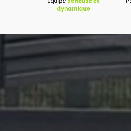
Équipe
sérieuse et
P
dynamique