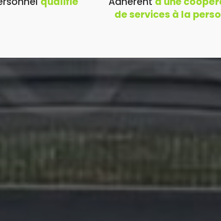
ersonnel
qualifié
Adhérent
à une coopér
de services à la pers