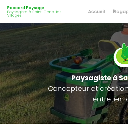
Navigation principale
Aller
Paccard Paysage
au
Accueil
Élaga
Paysagiste à Saint-Genix-les-
contenu
Villages
principal
Paysagiste
à Sa
Concepteur et création 
entretien 