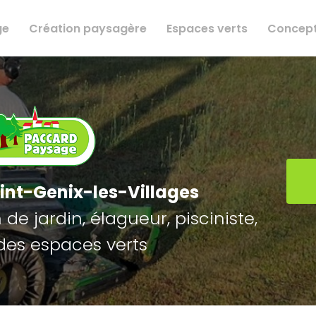
ge
Création paysagère
Espaces verts
Concept
int-Genix-les-Villages
de jardin, élagueur, pisciniste,
des espaces verts