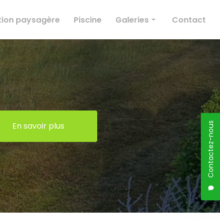
ion paysagère
Piscine
Galeries
Contact
Élagage
Création paysagère
Entretien des espaces verts
Conception paysagère
Piscine
En savoir plus
Contactez-nous