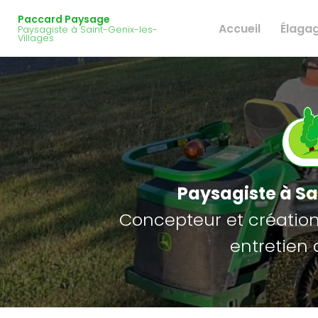
Navigation principale
Aller
Paccard Paysage
au
Accueil
Élaga
Paysagiste à Saint-Genix-les-
contenu
Villages
principal
Paysagiste
à Sa
Concepteur et création 
entretien 