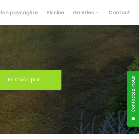
ion paysagère
Piscine
Galeries
Contact
Élagage
Création paysagère
Entretien des espaces verts
Conception paysagère
Piscine
En savoir plus
Contactez-nous