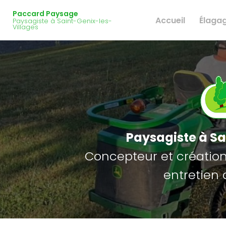
Navigation principale
Aller
Paccard Paysage
au
Accueil
Élaga
Paysagiste à Saint-Genix-les-
contenu
Villages
principal
Paysagiste
à Sa
Concepteur et création 
entretien 