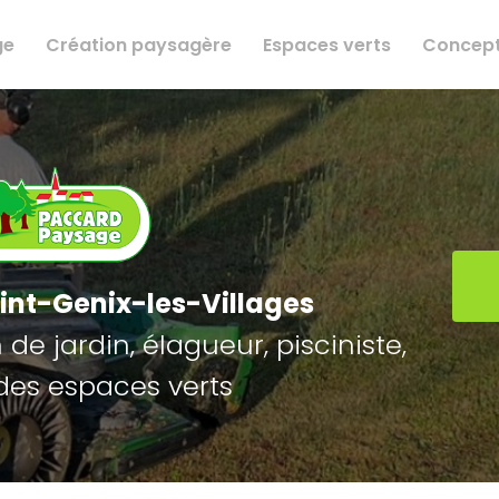
ge
Création paysagère
Espaces verts
Concept
int-Genix-les-Villages
de jardin, élagueur, pisciniste,
des espaces verts