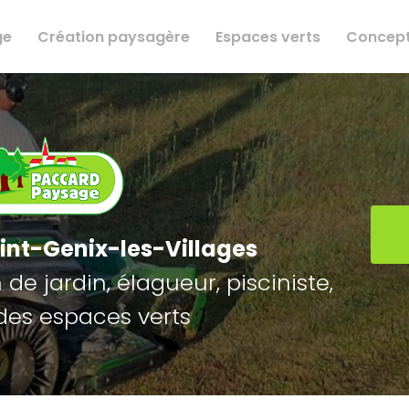
ge
Création paysagère
Espaces verts
Concept
int-Genix-les-Villages
de jardin, élagueur, pisciniste,
des espaces verts