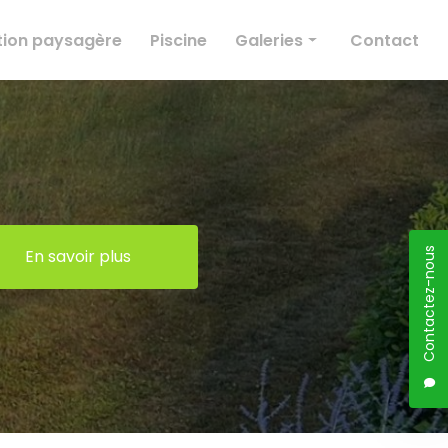
ion paysagère
Piscine
Galeries
Contact
Élagage
Création paysagère
Entretien des espaces verts
Conception paysagère
Piscine
En savoir plus
Contactez-nous