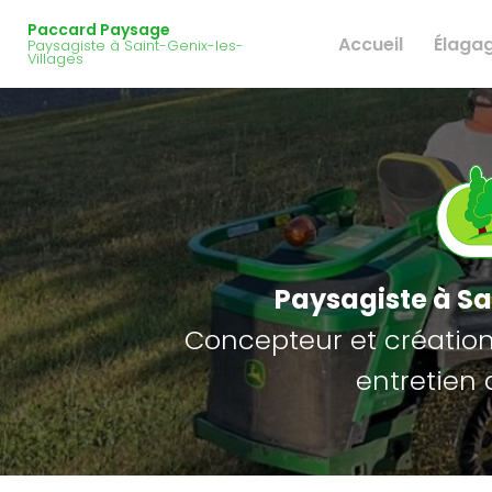
Navigation principale
Aller
Paccard Paysage
au
Accueil
Élaga
Paysagiste à Saint-Genix-les-
contenu
Villages
principal
Paysagiste
à Sa
Concepteur et création 
entretien 