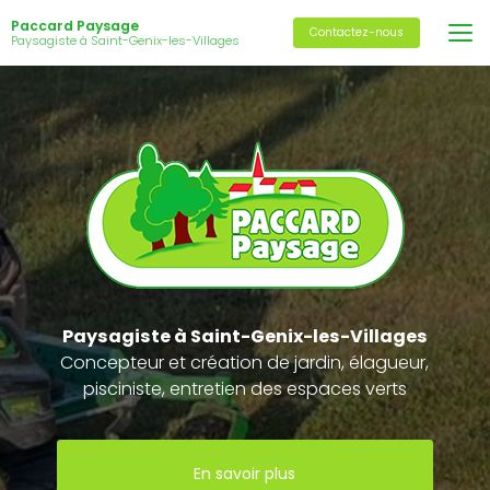
Aller
Paccard Paysage
au
Contactez-nous
Paysagiste à Saint-Genix-les-Villages
contenu
principal
Paysagiste
à Saint-Genix-les-Villages
Concepteur et création de jardin, élagueur,
pisciniste, entretien des espaces verts
En savoir plus