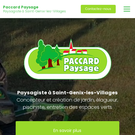
Aller
Paccard Paysage
au
Contactez-nous
Paysagiste à Saint-Genix-les-Villages
contenu
principal
Paysagiste
à Saint-Genix-les-Villages
Concepteur et création de jardin, élagueur,
pisciniste, entretien des espaces verts
En savoir plus