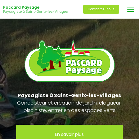
Aller
Paccard Paysage
au
Contactez-nous
Paysagiste à Saint-Genix-les-Villages
contenu
principal
Paysagiste
à Saint-Genix-les-Villages
Concepteur et création de jardin, élagueur,
pisciniste, entretien des espaces verts
En savoir plus