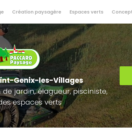
ge
Création paysagère
Espaces verts
Concept
int-Genix-les-Villages
de jardin, élagueur, pisciniste,
des espaces verts