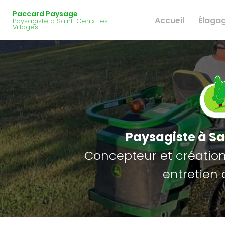
Navigation principale
Aller
Paccard Paysage
au
Accueil
Élaga
Paysagiste à Saint-Genix-les-
contenu
Villages
principal
Paysagiste
à Sa
Concepteur et création 
entretien 