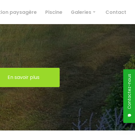
ion paysagère
Piscine
Galeries
Contact
Élagage
Création paysagère
Entretien des espaces verts
Conception paysagère
Piscine
En savoir plus
Contactez-nous