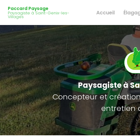
Navigation principale
Aller
Paccard Paysage
au
Accueil
Élaga
Paysagiste à Saint-Genix-les-
contenu
Villages
principal
Paysagiste
à Sa
Concepteur et création 
entretien 