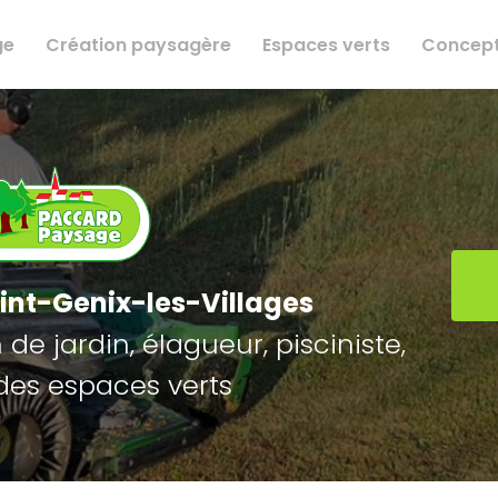
ge
Création paysagère
Espaces verts
Concept
int-Genix-les-Villages
de jardin, élagueur, pisciniste,
des espaces verts