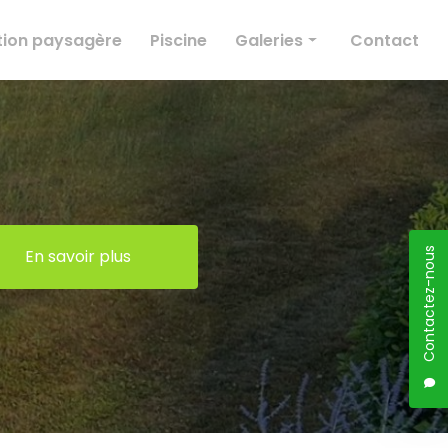
ion paysagère
Piscine
Galeries
Contact
Élagage
Création paysagère
Entretien des espaces verts
Conception paysagère
Piscine
En savoir plus
Contactez-nous