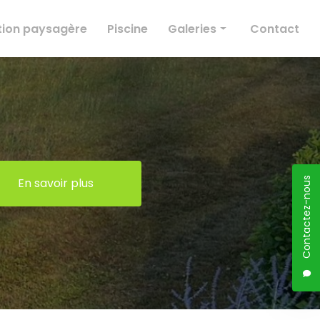
ion paysagère
Piscine
Galeries
Contact
Élagage
Création paysagère
Entretien des espaces verts
Conception paysagère
Piscine
En savoir plus
Contactez-nous