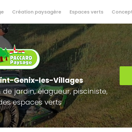
ge
Création paysagère
Espaces verts
Concept
int-Genix-les-Villages
de jardin, élagueur, pisciniste,
des espaces verts