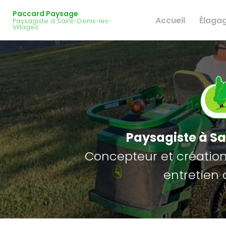
Navigation principale
Aller
Paccard Paysage
au
Accueil
Élaga
Paysagiste à Saint-Genix-les-
contenu
Villages
principal
Paysagiste
à Sa
Concepteur et création 
entretien 