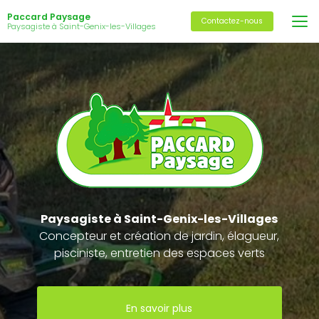
Aller
Paccard Paysage
au
Contactez-nous
Paysagiste à Saint-Genix-les-Villages
contenu
principal
Paysagiste
à Saint-Genix-les-Villages
Concepteur et création de jardin, élagueur,
pisciniste, entretien des espaces verts
En savoir plus